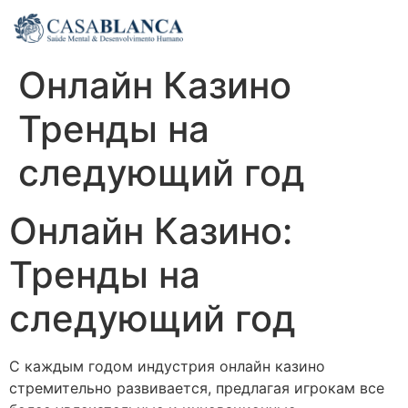
Онлайн Казино
Тренды на
следующий год
Онлайн Казино:
Тренды на
следующий год
С каждым годом индустрия онлайн казино
стремительно развивается, предлагая игрокам все