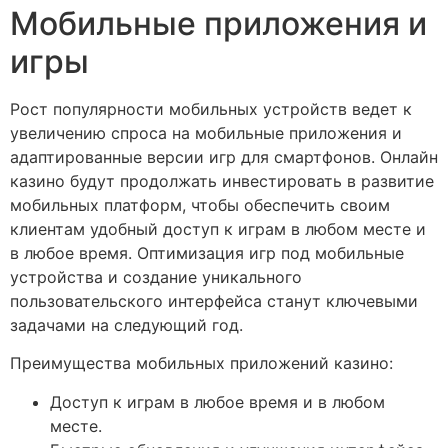
Мобильные приложения и
игры
Рост популярности мобильных устройств ведет к
увеличению спроса на мобильные приложения и
адаптированные версии игр для смартфонов. Онлайн
казино будут продолжать инвестировать в развитие
мобильных платформ, чтобы обеспечить своим
клиентам удобный доступ к играм в любом месте и
в любое время. Оптимизация игр под мобильные
устройства и создание уникального
пользовательского интерфейса станут ключевыми
задачами на следующий год.
Преимущества мобильных приложений казино:
Доступ к играм в любое время и в любом
месте.