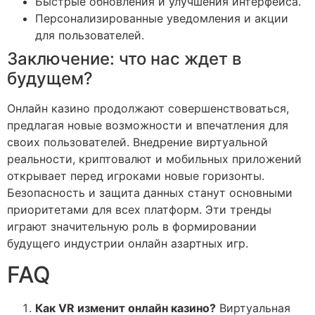
Быстрые обновления и улучшения интерфейса.
Персонализированные уведомления и акции
для пользователей.
Заключение: что нас ждет в
будущем?
Онлайн казино продолжают совершенствоваться,
предлагая новые возможности и впечатления для
своих пользователей. Внедрение виртуальной
реальности, криптовалют и мобильных приложений
открывает перед игроками новые горизонты.
Безопасность и защита данных станут основными
приоритетами для всех платформ. Эти тренды
играют значительную роль в формировании
будущего индустрии онлайн азартных игр.
FAQ
Как VR изменит онлайн казино?
Виртуальная